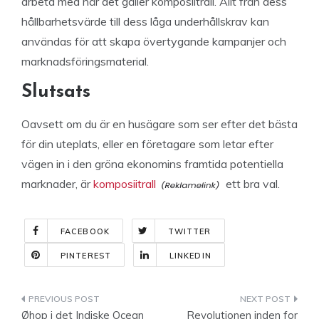
arbeta med när det gäller komposiitrall. Allt från dess
hållbarhetsvärde till dess låga underhållskrav kan
användas för att skapa övertygande kampanjer och
marknadsföringsmaterial.
Slutsats
Oavsett om du är en husägare som ser efter det bästa
för din uteplats, eller en företagare som letar efter
vägen in i den gröna ekonomins framtida potentiella
marknader, är
komposiitrall
ett bra val.
FACEBOOK
TWITTER
PINTEREST
LINKEDIN
Indlægsnavigation
Øhop i det Indiske Ocean
Revolutionen inden for