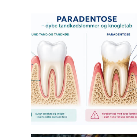
Blog
Mundsundhed på arbejdspladsen
— hvad det koster virksomheden,
og hvad der kan gøres