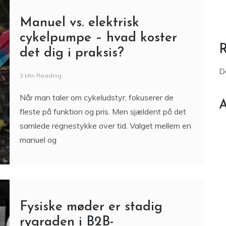
Ergonomi, mental sundhed, kost i kantinen og
aktive pauser er alle emner, der tages
Manuel vs. elektrisk
cykelpumpe – hvad koster
det dig i praksis?
D
3 Min Reading
Når man taler om cykeludstyr, fokuserer de
A
fleste på funktion og pris. Men sjældent på det
samlede regnestykke over tid. Valget mellem en
manuel og