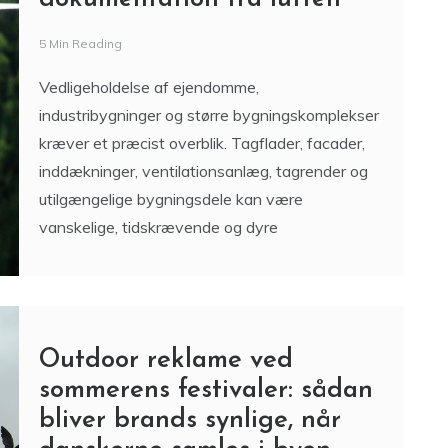
Droneinspektion af
ejendomme og
industribygninger: Effektiv
visuel og termisk
dokumentation fra luften
5 Min Reading
Vedligeholdelse af ejendomme,
industribygninger og større bygningskomplekser
kræver et præcist overblik. Tagflader, facader,
inddækninger, ventilationsanlæg, tagrender og
utilgængelige bygningsdele kan være
vanskelige, tidskrævende og dyre