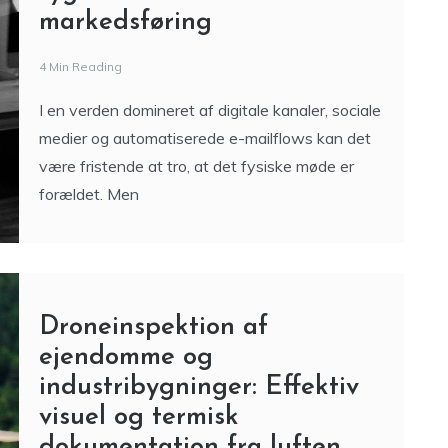
Fysiske møder er stadig
rygraden i B2B-
markedsføring
4 Min Reading
I en verden domineret af digitale kanaler, sociale
medier og automatiserede e-mailflows kan det
være fristende at tro, at det fysiske møde er
forældet. Men