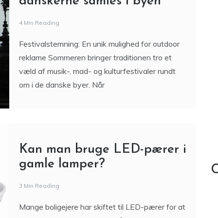
Outdoor reklame ved
sommerens festivaler: sådan
bliver brands synlige, når
danskerne samles i byen
4 Min Reading
Festivalstemning: En unik mulighed for outdoor
reklame Sommeren bringer traditionen tro et
væld af musik-, mad- og kulturfestivaler rundt
om i de danske byer. Når
Kan man bruge LED-pærer i