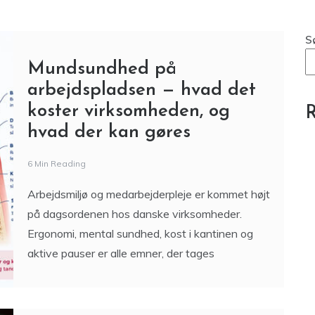
Blog
Manuel vs. elektrisk cykelpumpe –
hvad koster det dig i praksis?
S
Mundsundhed på
arbejdspladsen — hvad det
koster virksomheden, og
R
hvad der kan gøres
6 Min Reading
Arbejdsmiljø og medarbejderpleje er kommet højt
på dagsordenen hos danske virksomheder.