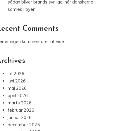
markedsføring
Droneinspektion af ejendomme og
industribygninger: Effektiv visuel og termisk
dokumentation fra luften
Outdoor reklame ved sommerens festivaler:
sådan bliver brands synlige, når danskerne
samles i byen
Recent Comments
er er ingen kommentarer at vise.
rchives
juli 2026
juni 2026
maj 2026