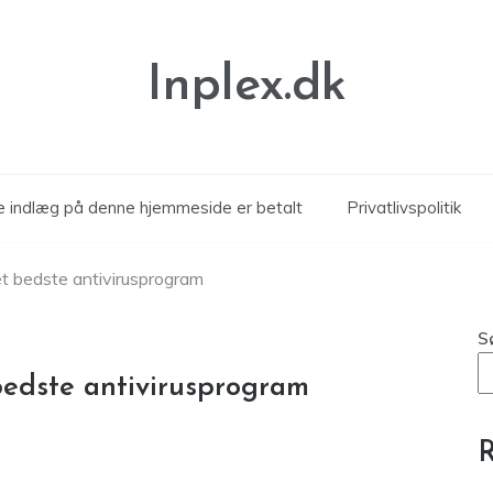
Inplex.dk
le indlæg på denne hjemmeside er betalt
Privatlivspolitik
et bedste antivirusprogram
S
bedste antivirusprogram
R