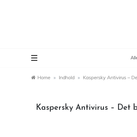
Skip
to
content
Al
Home
»
Indhold
»
Kaspersky Antivirus – D
Kaspersky Antivirus – Det 