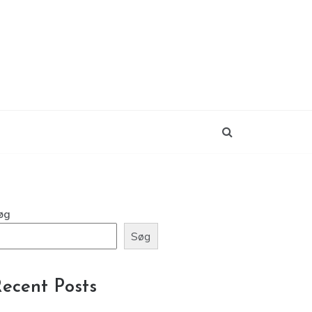
øg
Søg
ecent Posts