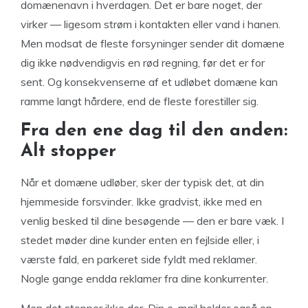
domænenavn i hverdagen. Det er bare noget, der
virker — ligesom strøm i kontakten eller vand i hanen.
Men modsat de fleste forsyninger sender dit domæne
dig ikke nødvendigvis en rød regning, før det er for
sent. Og konsekvenserne af et udløbet domæne kan
ramme langt hårdere, end de fleste forestiller sig.
Fra den ene dag til den anden:
Alt stopper
Når et domæne udløber, sker der typisk det, at din
hjemmeside forsvinder. Ikke gradvist, ikke med en
venlig besked til dine besøgende — den er bare væk. I
stedet møder dine kunder enten en fejlside eller, i
værste fald, en parkeret side fyldt med reklamer.
Nogle gange endda reklamer fra dine konkurrenter.
Men det stopper ikke der. Din e-mail holder også op