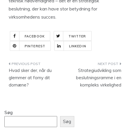
teknisk nødvendighed – det er en strategisk
beslutning, der kan have stor betydning for
virksomhedens succes.
FACEBOOK
TWITTER
PINTEREST
LINKEDIN
Indlægsnavigation
Hvad sker der, når du
Strategiudvikling som
glemmer at forny dit
beslutningsramme i en
domæne?
kompleks virkelighed
Søg
Søg