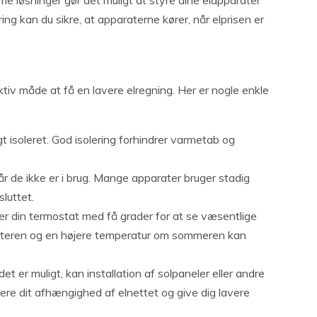
 løsninger gør det muligt at styre dine elapparater
ing kan du sikre, at apparaterne kører, når elprisen er
tiv måde at få en lavere elregning. Her er nogle enkle
igt isoleret. God isolering forhindrer varmetab og
når de ikke er i brug. Mange apparater bruger stadig
sluttet.
er din termostat med få grader for at se væsentlige
interen og en højere temperatur om sommeren kan
et er muligt, kan installation af solpaneler eller andre
re dit afhængighed af elnettet og give dig lavere