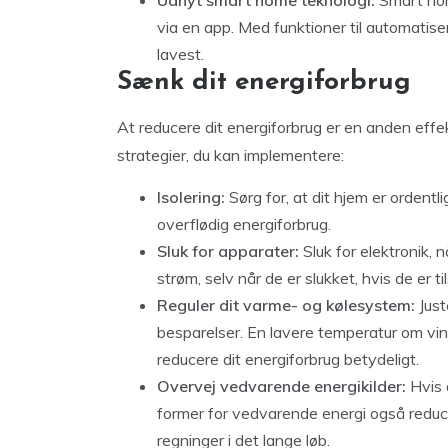
Udnyt smart home teknologi:
Smart home
via en app. Med funktioner til automatiser
lavest.
Sænk dit energiforbrug
At reducere dit energiforbrug er en anden effek
strategier, du kan implementere:
Isolering:
Sørg for, at dit hjem er ordentl
overflødig energiforbrug.
Sluk for apparater:
Sluk for elektronik, 
strøm, selv når de er slukket, hvis de er til
Reguler dit varme- og kølesystem:
Just
besparelser. En lavere temperatur om v
reducere dit energiforbrug betydeligt.
Overvej vedvarende energikilder:
Hvis d
former for vedvarende energi også reduce
regninger i det lange løb.