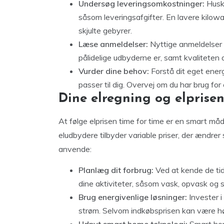
Undersøg leveringsomkostninger:
Husk 
såsom leveringsafgifter. En lavere kilow
skjulte gebyrer.
Læse anmeldelser:
Nyttige anmeldelser f
pålidelige udbyderne er, samt kvaliteten 
Vurder dine behov:
Forstå dit eget energ
passer til dig. Overvej om du har brug for e
Dine elregning og elprisen
At følge elprisen time for time er en smart må
eludbydere tilbyder variable priser, der ændrer 
anvende:
Planlæg dit forbrug:
Ved at kende de tid
dine aktiviteter, såsom vask, opvask og st
Brug energivenlige løsninger:
Invester i
strøm. Selvom indkøbsprisen kan være høje