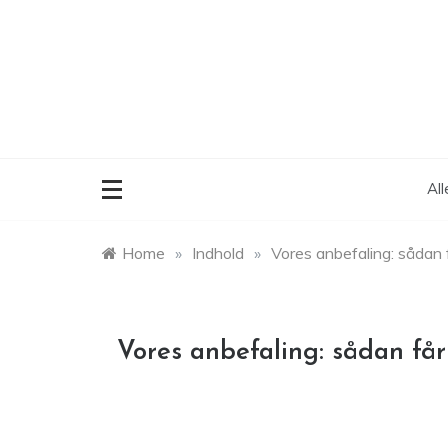
Skip
to
content
Al
Home
»
Indhold
»
Vores anbefaling: sådan 
Vores anbefaling: sådan får