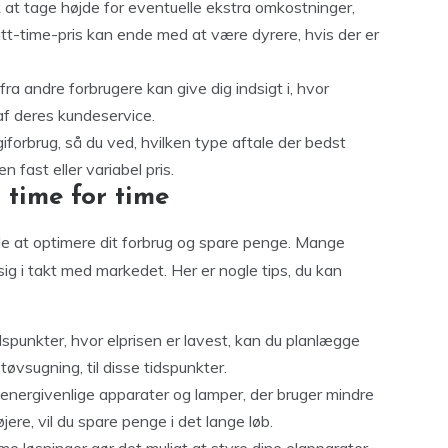
at tage højde for eventuelle ekstra omkostninger,
att-time-pris kan ende med at være dyrere, hvis der er
ra andre forbrugere kan give dig indsigt i, hvor
af deres kundeservice.
iforbrug, så du ved, hvilken type aftale der bedst
n fast eller variabel pris.
 time for time
de at optimere dit forbrug og spare penge. Mange
sig i takt med markedet. Her er nogle tips, du kan
spunkter, hvor elprisen er lavest, kan du planlægge
øvsugning, til disse tidspunkter.
 energivenlige apparater og lamper, der bruger mindre
re, vil du spare penge i det lange løb.