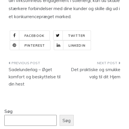
din virksomheds engagement i solenergi, kan du skabe
stærkere forbindelser med dine kunder og skille dig ud i
et konkurrencepræget marked.
FACEBOOK
TWITTER
PINTEREST
LINKEDIN
Indlægsnavigation
Sadelunderlag – Øget
Det praktiske og smukke
komfort og beskyttelse til
valg til dit Hjem
din hest
Søg
Søg