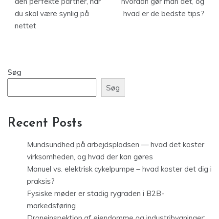
den perfekte partner, når
hvordan gør man det, og
du skal være synlig på
hvad er de bedste tips?
nettet
Søg
Søg
Recent Posts
Mundsundhed på arbejdspladsen — hvad det koster
virksomheden, og hvad der kan gøres
Manuel vs. elektrisk cykelpumpe – hvad koster det dig i
praksis?
Fysiske møder er stadig rygraden i B2B-
markedsføring
Droneinspektion af ejendomme og industribygninger: