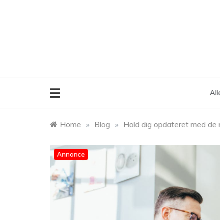
Skip
to
content
Al
Home
»
Blog
»
Hold dig opdateret med de 
Annonce