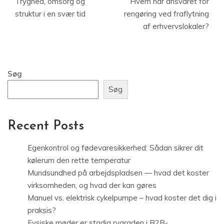
Tryghed, omsorg og
Hvem har ansvaret for
struktur i en svær tid
rengøring ved fraflytning
af erhvervslokaler?
Søg
Søg
Recent Posts
Egenkontrol og fødevaresikkerhed: Sådan sikrer dit
kølerum den rette temperatur
Mundsundhed på arbejdspladsen — hvad det koster
virksomheden, og hvad der kan gøres
Manuel vs. elektrisk cykelpumpe – hvad koster det dig i
praksis?
Fysiske møder er stadig rygraden i B2B-