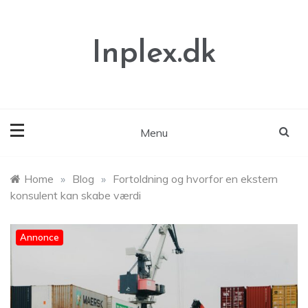
Skip
to
content
Inplex.dk
Menu
Home
»
Blog
»
Fortoldning og hvorfor en ekstern
konsulent kan skabe værdi
Annonce