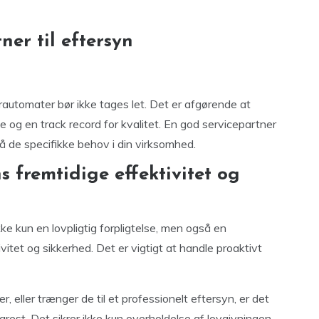
ner til eftersyn
erautomater bør ikke tages let. Det er afgørende at
g en track record for kvalitet. En god servicepartner
å de specifikke behov i din virksomhed.
s fremtidige effektivitet og
e kun en lovpligtig forpligtelse, men også en
vitet og sikkerhed. Det er vigtigt at handle proaktivt
r, eller trænger de til et professionelt eftersyn, er det
rest. Det sikrer ikke kun overholdelse af lovgivningen,