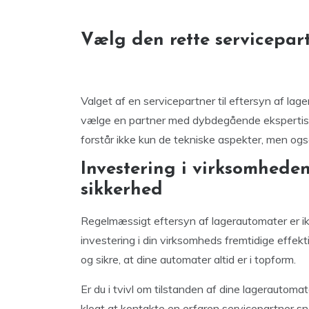
Vælg den rette servicepart
Valget af en servicepartner til eftersyn af lag
vælge en partner med dybdegående ekspertise o
forstår ikke kun de tekniske aspekter, men ogs
Investering i virksomheden
sikkerhed
Regelmæssigt eftersyn af lagerautomater er ikk
investering i din virksomheds fremtidige effekti
og sikre, at dine automater altid er i topform.
Er du i tvivl om tilstanden af dine lagerautomate
klogt at kontakte en erfaren servicepartner sna