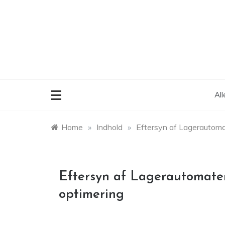
Skip
to
content
Al
Home
»
Indhold
»
Eftersyn af Lagerautomat
Eftersyn af Lagerautomater
optimering