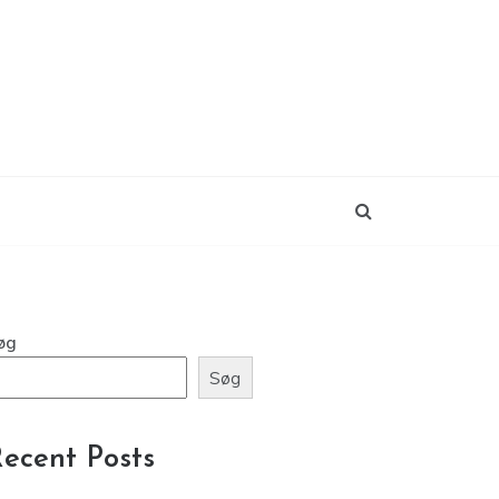
øg
Søg
ecent Posts