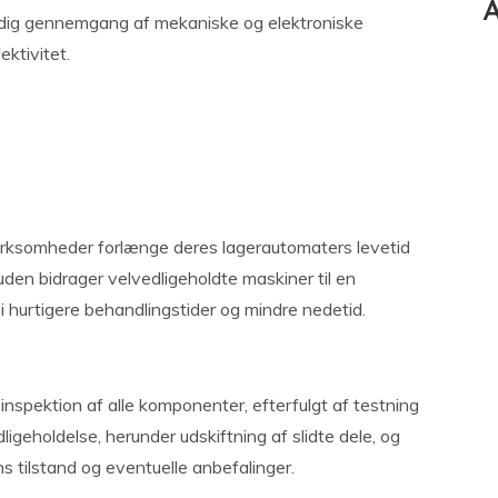
A
ndig gennemgang af mekaniske og elektroniske
ktivitet.
virksomheder forlænge deres lagerautomaters levetid
uden bidrager velvedligeholdte maskiner til en
r i hurtigere behandlingstider og mindre nedetid.
 inspektion af alle komponenter, efterfulgt af testning
dligeholdelse, herunder udskiftning af slidte dele, og
s tilstand og eventuelle anbefalinger.