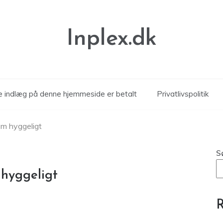
Inplex.dk
le indlæg på denne hjemmeside er betalt
Privatlivspolitik
em hyggeligt
S
 hyggeligt
R