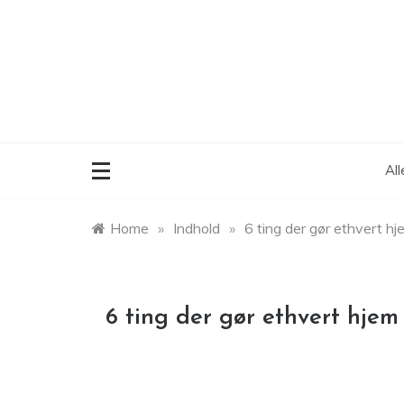
Skip
to
content
Al
Home
»
Indhold
»
6 ting der gør ethvert hj
6 ting der gør ethvert hjem