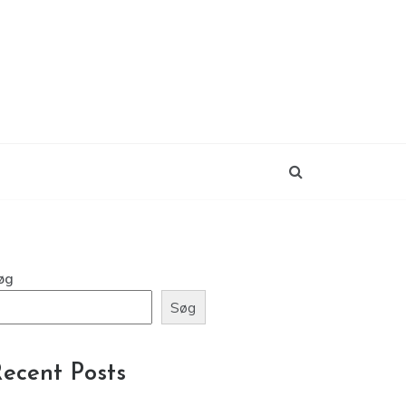
øg
Søg
ecent Posts