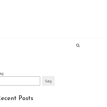
øg
Søg
ecent Posts