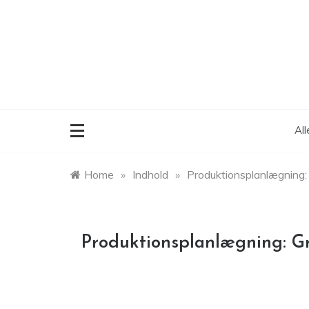
Skip
to
content
Al
Home
»
Indhold
»
Produktionsplanlægning: 
Produktionsplanlægning: Gr