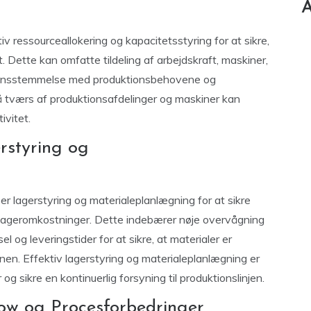
A
 ressourceallokering og kapacitetsstyring for at sikre,
 Dette kan omfatte tildeling af arbejdskraft, maskiner,
erensstemmelse med produktionsbehovene og
å tværs af produktionsafdelinger og maskiner kan
ivitet.
rstyring og
er lagerstyring og materialeplanlægning for at sikre
 lageromkostninger. Dette indebærer nøje overvågning
l og leveringstider for at sikre, at materialer er
onen. Effektiv lagerstyring og materialeplanlægning er
g sikre en kontinuerlig forsyning til produktionslinjen.
ow og Procesforbedringer