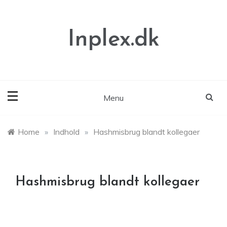
Skip
to
content
Inplex.dk
Menu
Home
»
Indhold
»
Hashmisbrug blandt kollegaer
Hashmisbrug blandt kollegaer